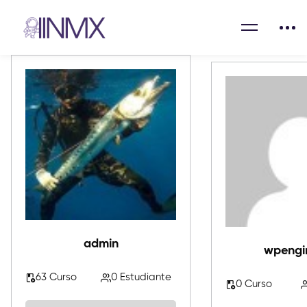
admin
wpengi
63 Curso
0 Estudiante
0 Curso